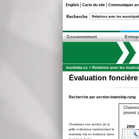
English
Carte du site
Communiquer ave
manitoba.ca
>
Relations avec les municip
Évaluation foncière
Recherche par section-township-rang
Choisiss
pouvez p
Choisissez une section de la
grille ci-dessous représentant le
township mis en évidence dans