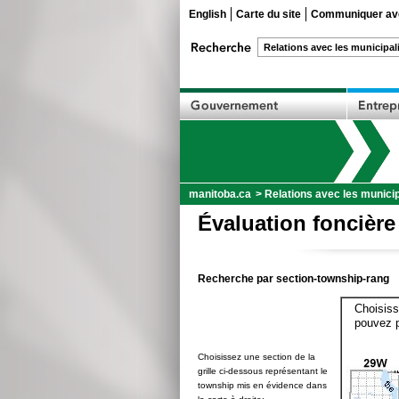
English
Carte du site
Communiquer ave
manitoba.ca
>
Relations avec les municip
Évaluation foncière
Recherche par section-township-rang
Choisiss
pouvez p
Choisissez une section de la
grille ci-dessous représentant le
township mis en évidence dans