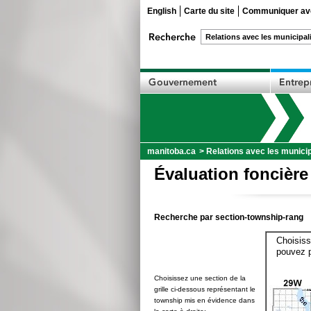
English
Carte du site
Communiquer ave
manitoba.ca
>
Relations avec les municip
Évaluation foncière
Recherche par section-township-rang
Choisiss
pouvez p
Choisissez une section de la
grille ci-dessous représentant le
township mis en évidence dans