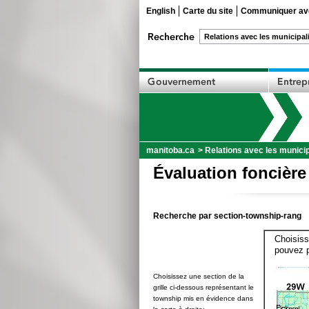
English
Carte du site
Communiquer ave
manitoba.ca
>
Relations avec les municip
Évaluation foncière
Recherche par section-township-rang
Choisiss
pouvez p
Choisissez une section de la
grille ci-dessous représentant le
township mis en évidence dans