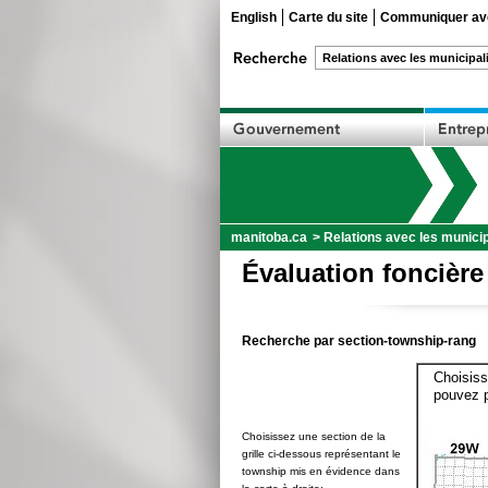
English
Carte du site
Communiquer ave
manitoba.ca
>
Relations avec les municip
Évaluation foncière
Recherche par section-township-rang
Choisiss
pouvez p
Choisissez une section de la
grille ci-dessous représentant le
township mis en évidence dans