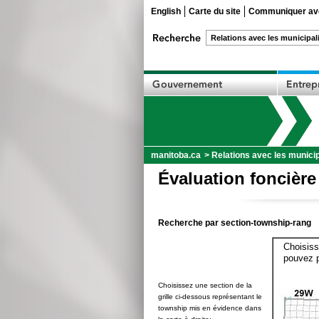
English
Carte du site
Communiquer ave
manitoba.ca
>
Relations avec les municip
Évaluation foncière
Recherche par section-township-rang
Choisiss
pouvez p
Choisissez une section de la
grille ci-dessous représentant le
township mis en évidence dans