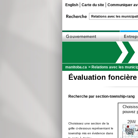
English
Carte du site
Communiquer ave
manitoba.ca
>
Relations avec les municip
Évaluation foncière
Recherche par section-township-rang
Choisiss
pouvez p
Choisissez une section de la
grille ci-dessous représentant le
township mis en évidence dans