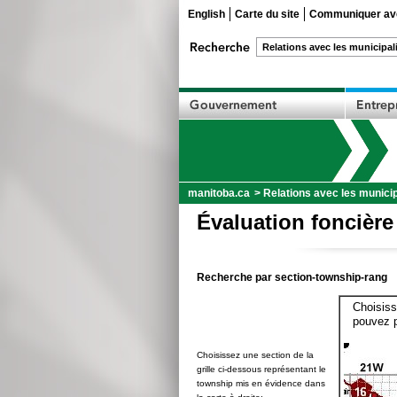
English
Carte du site
Communiquer ave
manitoba.ca
>
Relations avec les municip
Évaluation foncière
Recherche par section-township-rang
Choisiss
pouvez p
Choisissez une section de la
grille ci-dessous représentant le
township mis en évidence dans