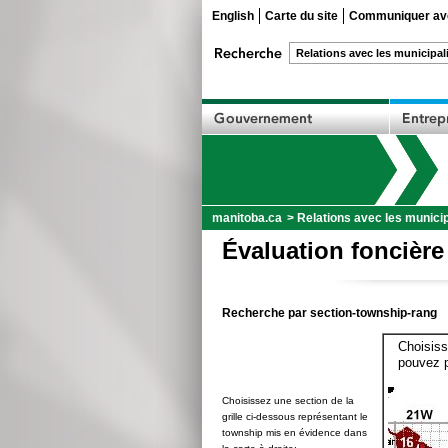
English
Carte du site
Communiquer ave
manitoba.ca
>
Relations avec les municip
Évaluation foncière
Recherche par section-township-rang
Choisiss
pouvez p
Choisissez une section de la
grille ci-dessous représentant le
township mis en évidence dans