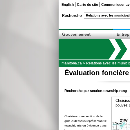
English
Carte du site
Communiquer ave
manitoba.ca
>
Relations avec les municip
Évaluation foncière
Recherche par section-township-rang
Choisiss
pouvez p
Choisissez une section de la
grille ci-dessous représentant le
township mis en évidence dans