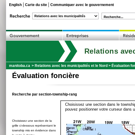
English
Carte du site
Communiquer avec le gouvernement
Recherche...
Relations avec
manitoba.ca
>
Relations avec les municipalités et le Nord
>
Évaluation fo
Évaluation foncière
Recherche par section-township-rang
Choisissez une section dans le township
pouvez positionner votre curseur dans u
Choisissez une section de la
grille ci-dessous représentant le
township mis en évidence dans