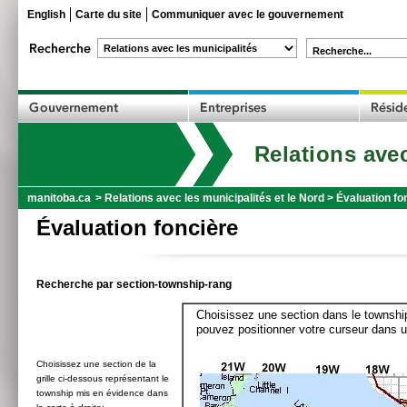
English
Carte du site
Communiquer avec le gouvernement
Recherche...
Relations avec
manitoba.ca
>
Relations avec les municipalités et le Nord
>
Évaluation fo
Évaluation foncière
Recherche par section-township-rang
Choisissez une section dans le township
pouvez positionner votre curseur dans u
Choisissez une section de la
grille ci-dessous représentant le
township mis en évidence dans