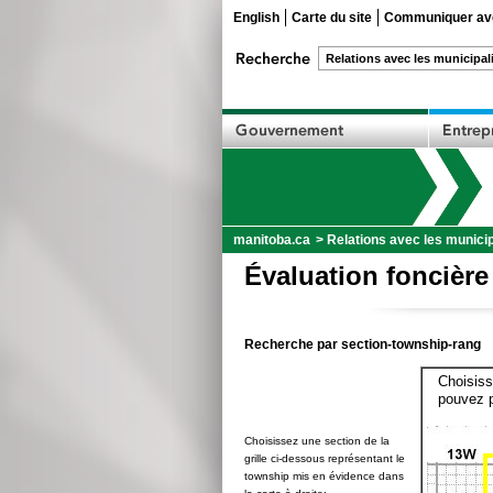
English
Carte du site
Communiquer ave
manitoba.ca
>
Relations avec les municip
Évaluation foncière
Recherche par section-township-rang
Choisiss
pouvez p
Choisissez une section de la
grille ci-dessous représentant le
township mis en évidence dans