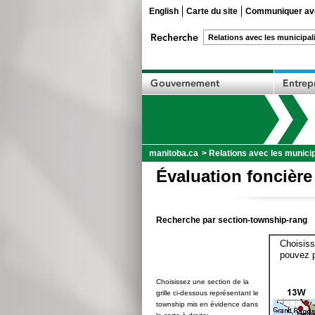
English
Carte du site
Communiquer ave
manitoba.ca
>
Relations avec les municip
Évaluation foncière
Recherche par section-township-rang
Choisiss
pouvez p
Choisissez une section de la
grille ci-dessous représentant le
township mis en évidence dans