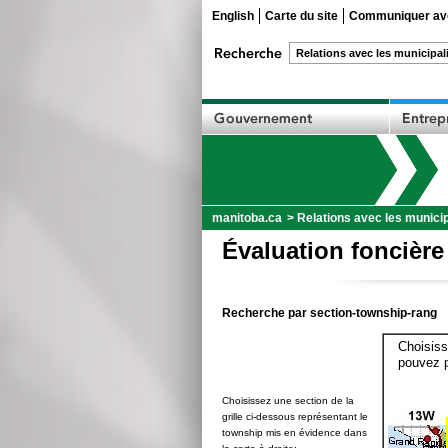
English
Carte du site
Communiquer ave
manitoba.ca
>
Relations avec les municip
Évaluation foncière
Recherche par section-township-rang
Choisiss
pouvez p
Choisissez une section de la
grille ci-dessous représentant le
township mis en évidence dans