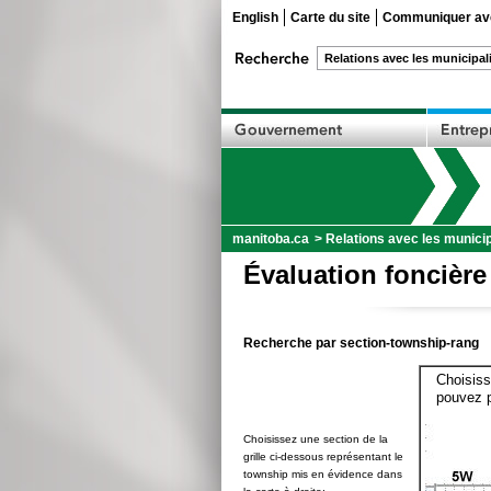
English
Carte du site
Communiquer ave
manitoba.ca
>
Relations avec les municip
Évaluation foncière
Recherche par section-township-rang
Choisiss
pouvez p
Choisissez une section de la
grille ci-dessous représentant le
township mis en évidence dans