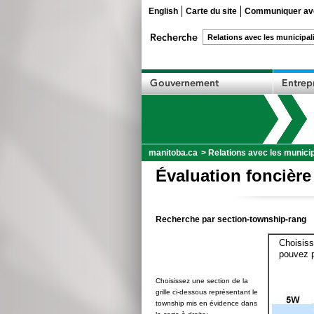
English
Carte du site
Communiquer ave
manitoba.ca
>
Relations avec les municip
Évaluation foncière
Recherche par section-township-rang
Choisiss
pouvez p
Choisissez une section de la
grille ci-dessous représentant le
township mis en évidence dans