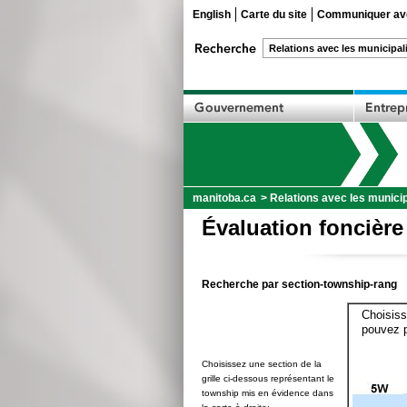
English
Carte du site
Communiquer ave
manitoba.ca
>
Relations avec les municip
Évaluation foncière
Recherche par section-township-rang
Choisiss
pouvez p
Choisissez une section de la
grille ci-dessous représentant le
township mis en évidence dans