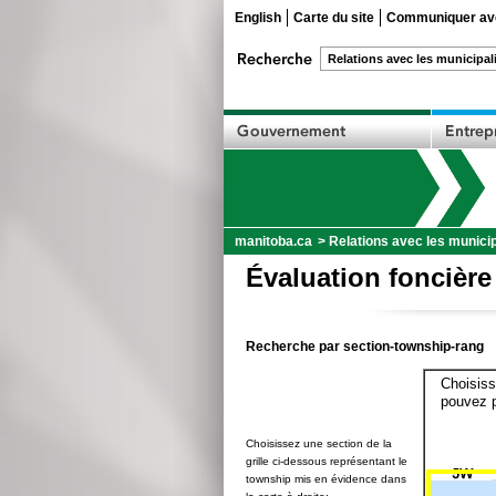
English
Carte du site
Communiquer ave
manitoba.ca
>
Relations avec les municip
Évaluation foncière
Recherche par section-township-rang
Choisiss
pouvez p
Choisissez une section de la
grille ci-dessous représentant le
township mis en évidence dans