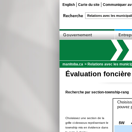
English
Carte du site
Communiquer ave
manitoba.ca
>
Relations avec les municip
Évaluation foncière
Recherche par section-township-rang
Choisiss
pouvez p
Choisissez une section de la
grille ci-dessous représentant le
township mis en évidence dans