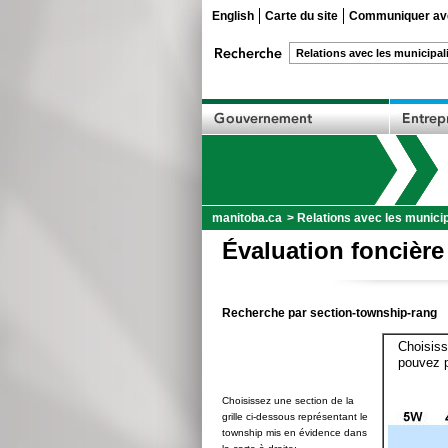
English
Carte du site
Communiquer ave
manitoba.ca
>
Relations avec les municip
Évaluation foncière
Recherche par section-township-rang
Choisiss
pouvez p
Choisissez une section de la
grille ci-dessous représentant le
township mis en évidence dans