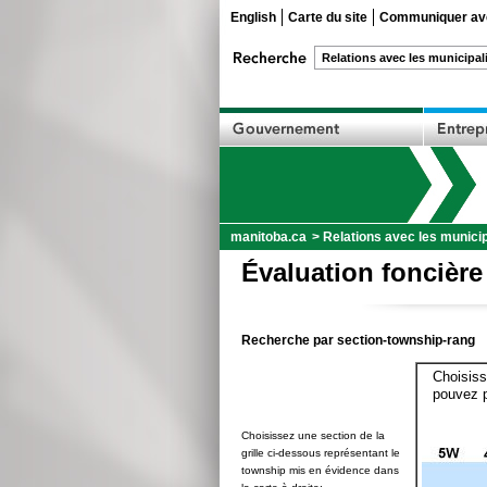
English
Carte du site
Communiquer ave
manitoba.ca
>
Relations avec les municip
Évaluation foncière
Recherche par section-township-rang
Choisiss
pouvez p
Choisissez une section de la
grille ci-dessous représentant le
township mis en évidence dans