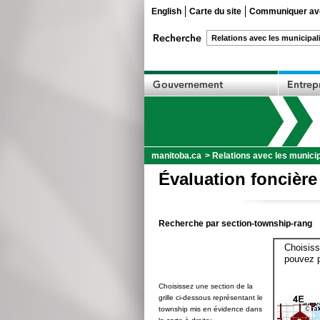
English
Carte du site
Communiquer ave
manitoba.ca
>
Relations avec les municip
Évaluation foncière
Recherche par section-township-rang
Choisiss
pouvez p
Choisissez une section de la
grille ci-dessous représentant le
township mis en évidence dans