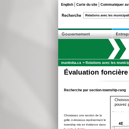
English
Carte du site
Communiquer ave
manitoba.ca
>
Relations avec les municip
Évaluation foncière
Recherche par section-township-rang
Choisiss
pouvez p
Choisissez une section de la
grille ci-dessous représentant le
township mis en évidence dans