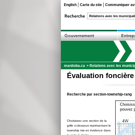
English
Carte du site
Communiquer ave
manitoba.ca
>
Relations avec les municip
Évaluation foncière
Recherche par section-township-rang
Choisiss
pouvez p
Choisissez une section de la
grille ci-dessous représentant le
township mis en évidence dans