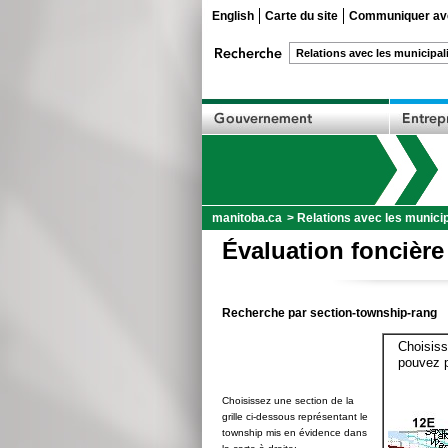
English
Carte du site
Communiquer ave
manitoba.ca
>
Relations avec les municip
Évaluation foncière
Recherche par section-township-rang
Choisiss
pouvez p
Choisissez une section de la
grille ci-dessous représentant le
township mis en évidence dans