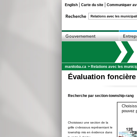
English
Carte du site
Communiquer ave
manitoba.ca
>
Relations avec les municip
Évaluation foncière
Recherche par section-township-rang
Choisiss
pouvez p
Choisissez une section de la
grille ci-dessous représentant le
township mis en évidence dans