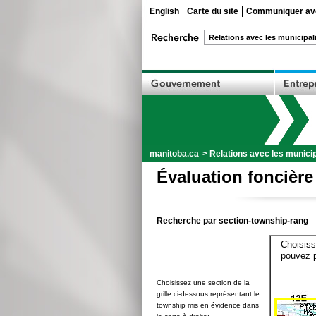
English
Carte du site
Communiquer ave
manitoba.ca
>
Relations avec les municip
Évaluation foncière
Recherche par section-township-rang
Choisiss
pouvez p
Choisissez une section de la
grille ci-dessous représentant le
township mis en évidence dans