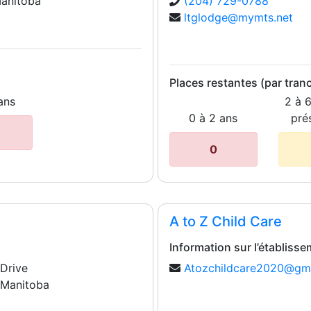
Manitoba
(204) 729-0788
ltglodge@mymts.net
Places restantes (par tran
ans
2 à 
0 à 2 ans
pré
0
A to Z Child Care
Information sur l’établiss
Drive
Atozchildcare2020@gm
 Manitoba