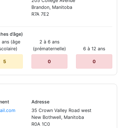
205 College Avenue
Brandon, Manitoba
R7A 7E2
ches d’âge)
6 ans (âge
2 à 6 ans
scolaire)
(prématernelle)
6 à 12 ans
5
0
0
ement
Adresse
ail.com
35 Crown Valley Road west
New Bothwell, Manitoba
R0A 1C0