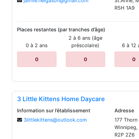
jaimie.helgason@gmail.com
St.Anne, 
R5H 1A9
Places restantes (par tranches d’âge)
2 à 6 ans (âge
0 à 2 ans
préscolaire)
6 à 12 
0
0
0
3 Little Kittens Home Daycare
Information sur l’établissement
Adresse
3littlekittens@outlook.com
177 Thorn 
Winnipeg,
R2P 2Z6