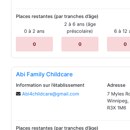
Places restantes (par tranches d’âge)
2 à 6 ans (âge
0 à 2 ans
préscolaire)
6 à 12 
0
0
0
Abi Family Childcare
Information sur l’établissement
Adresse
Abi4childcare@gmail.com
7 Myles R
Winnipeg,
R3X 1M6
Places restantes (par tranches d’âge)