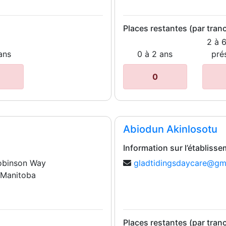
Places restantes (par tran
2 à 
ans
0 à 2 ans
pré
0
Abiodun Akinlosotu
Information sur l’établiss
obinson Way
gladtidingsdaycare@gm
 Manitoba
Places restantes (par tran