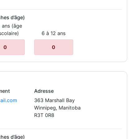
ches d’âge)
6 ans (âge
scolaire)
6 à 12 ans
0
0
ement
Adresse
ail.com
363 Marshall Bay
Winnipeg, Manitoba
R3T 0R8
ches d’âge)