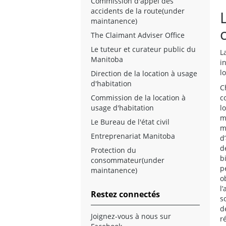
Commission d'appel des
accidents de la route(under
maintanence)
The Claimant Adviser Office
Le tuteur et curateur public du
L
Manitoba
i
l
Direction de la location à usage
d'habitation
C
Commission de la location à
c
usage d'habitation
l
m
Le Bureau de l'état civil
m
Entreprenariat Manitoba
d
d
Protection du
b
consommateur(under
p
maintanence)
o
l
Restez connectés
s
d
Joignez-vous à nous sur
r