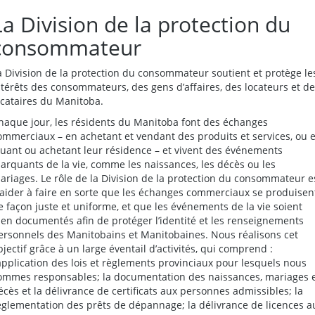
La Division de la protection du
consommateur
a Division de la protection du consommateur soutient et protège le
ntérêts des consommateurs, des gens d’affaires, des locateurs et d
ocataires du Manitoba.
haque jour, les résidents du Manitoba font des échanges
ommerciaux – en achetant et vendant des produits et services, ou 
ouant ou achetant leur résidence – et vivent des événements
arquants de la vie, comme les naissances, les décès ou les
ariages. Le rôle de la Division de la protection du consommateur e
’aider à faire en sorte que les échanges commerciaux se produisen
e façon juste et uniforme, et que les événements de la vie soient
ien documentés afin de protéger l’identité et les renseignements
ersonnels des Manitobains et Manitobaines. Nous réalisons cet
bjectif grâce à un large éventail d’activités, qui comprend :
’application des lois et règlements provinciaux pour lesquels nous
ommes responsables; la documentation des naissances, mariages 
écès et la délivrance de certificats aux personnes admissibles; la
églementation des prêts de dépannage; la délivrance de licences a