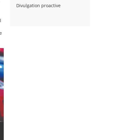
e
Divulgation proactive
l
e
CONSUMER AWARENESS