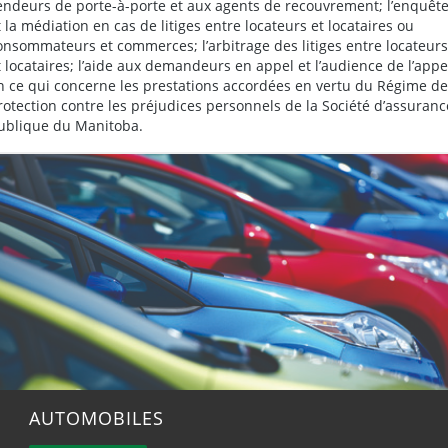
endeurs de porte-à-porte et aux agents de recouvrement; l’enquêt
t la médiation en cas de litiges entre locateurs et locataires ou
onsommateurs et commerces; l’arbitrage des litiges entre locateurs
t locataires; l’aide aux demandeurs en appel et l’audience de l’appe
n ce qui concerne les prestations accordées en vertu du Régime de
rotection contre les préjudices personnels de la Société d’assuranc
ublique du Manitoba.
AUTOMOBILES