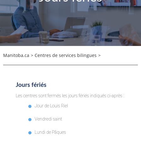
Manitoba.ca
>
Centres de services bilingues
>
Jours fériés
Les centres sont fermés les jours fériés indiqués ci-après :
Jour de Louis Riel
Vendredi saint
Lundi de Pâques