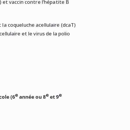
t vaccin contre l’hépatite B
t la coqueluche acellulaire (dcaT)
llulaire et le virus de la polio
e
e
e
cole (6
année ou 8
et 9