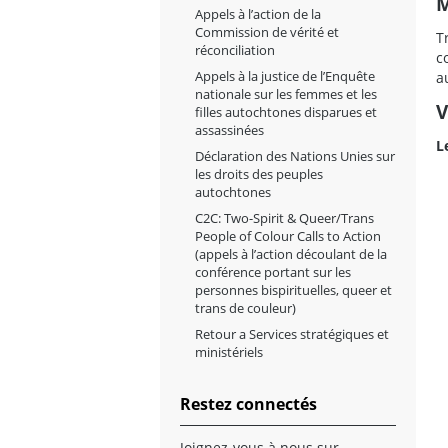
M
Appels à l’action de la
Commission de vérité et
T
réconciliation
c
Appels à la justice de l’Enquête
a
nationale sur les femmes et les
V
filles autochtones disparues et
assassinées
L
Déclaration des Nations Unies sur
les droits des peuples
autochtones
C2C: Two-Spirit & Queer/Trans
People of Colour Calls to Action
(appels à l’action découlant de la
conférence portant sur les
personnes bispirituelles, queer et
trans de couleur)
Retour a Services stratégiques et
ministériels
Restez connectés
Joignez-vous à nous sur