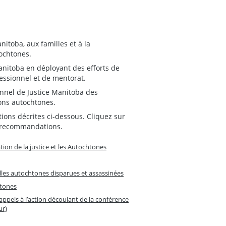
itoba, aux familles et à la
ochtones.
anitoba en déployant des efforts de
essionnel et de mentorat.
nnel de Justice Manitoba des
ons autochtones.
ons décrites ci-dessous. Cliquez sur
s recommandations.
on de la justice et les Autochtones
filles autochtones disparues et assassinées
htones
appels à l’action découlant de la conférence
ur)