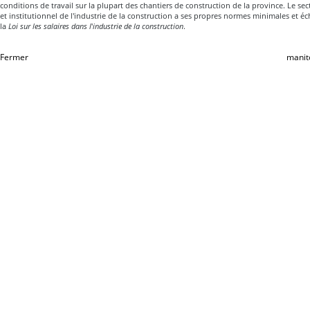
conditions de travail sur la plupart des chantiers de construction de la province. Le se
et institutionnel de l'industrie de la construction a ses propres normes minimales et éch
la
Loi sur les salaires dans l
'
industrie de la construction
.
Fermer
manit