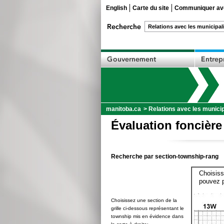
English
Carte du site
Communiquer ave
manitoba.ca
>
Relations avec les municip
Évaluation foncière
Recherche par section-township-rang
Choisiss
pouvez p
Choisissez une section de la
grille ci-dessous représentant le
township mis en évidence dans