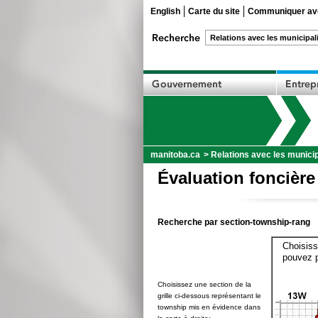
English
Carte du site
Communiquer ave
manitoba.ca
>
Relations avec les municip
Évaluation foncière
Recherche par section-township-rang
Choisiss
pouvez p
Choisissez une section de la
grille ci-dessous représentant le
township mis en évidence dans