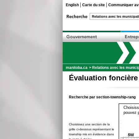
English
Carte du site
Communiquer ave
manitoba.ca
>
Relations avec les municip
Évaluation foncière
Recherche par section-township-rang
Choisiss
pouvez p
Choisissez une section de la
grille ci-dessous représentant le
township mis en évidence dans