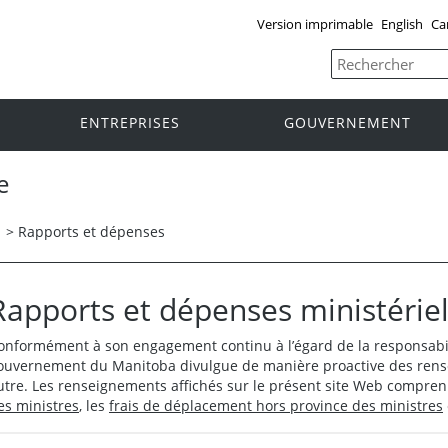
Version imprimable
English
Ca
ENTREPRISES
GOUVERNEMENT
e
>
Rapports et dépenses
Rapports et dépenses ministérie
onformément à son engagement continu à l’égard de la responsabili
ouvernement du Manitoba divulgue de manière proactive des rens
utre. Les renseignements affichés sur le présent site Web compre
es ministres
, les
frais de déplacement hors province des ministres