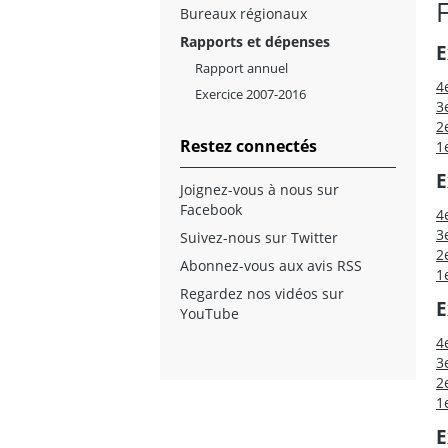
Bureaux régionaux
Rapports et dépenses
E
Rapport annuel
4
Exercice 2007-2016
3
2
Restez connectés
1
E
Joignez-vous à nous sur
Facebook
4
3
Suivez-nous sur Twitter
2
Abonnez-vous aux avis RSS
1
Regardez nos vidéos sur
E
YouTube
4
3
2
1
E