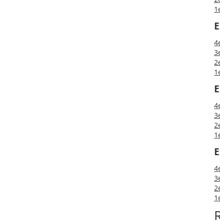
1
E
4
3
2
1
E
4
3
2
1
E
4
3
2
1