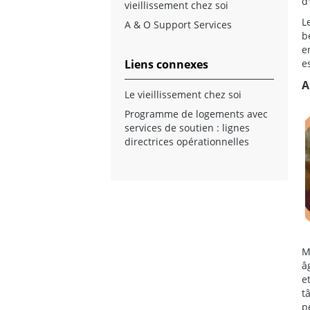
d
vieillissement chez soi
L
A & O Support Services
b
e
Liens connexes
e
A
Le vieillissement chez soi
Programme de logements avec
services de soutien : lignes
directrices opérationnelles
M
â
e
t
p