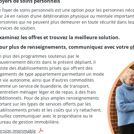
oyers de soins personnels
e foyer de soins personnels est une option pour les personnes néce
ur 24 en raison d'une détérioration physique ou mentale important
ersonnes qui ne peuvent plus demeurer en toute sécurité dans le
ervices de soutien.
xaminez les offres et trouvez la meilleure solution.
our plus de renseignements, communiquez avec votre
o
n plus des programmes soutenus par le
ouvernement décrits dans le présent dépliant, il
xiste des établissements privés qui offrent des
ogements de type appartement permettant un mode
e vie autonome, ainsi que d'autres commodités
omme un service de buanderie, de transport,
'entretien ménager léger et de repas, à des frais
dditionnels. Pour de plus amples renseignements
ortant sur les types de services offerts par les
tablissements privés et les coûts qui s'y rattachent,
euillez communiquer avec le propriétaire ou le
ureau de gestion immobilière.
ersion imprimable