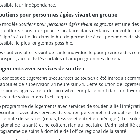
ossible leur indépendance.
outiens pour personnes âgées vivant en groupe
e modèle
Soutiens pour personnes âgées vivant en groupe
est une des 
éjà offerts, sans frais pour le locataire, dans certains immeubles
ésignés à cette fin, dans le but de permettre à ces personnes de v
ossible, le plus longtemps possible.
es soutiens offerts vont de l'aide individuelle pour prendre des r
ransport, aux activités sociales et aux programmes de repas.
ogements avec services de soutien
e concept de
Logements avec services de soutien
a été introduit comme
'appui et de supervision 24 heure sur 24. Cette solution de logem
ersonnes âgées à retarder ou éviter leur placement dans un foyer 
iveau de soins intensif soit requis.
e programme de logements avec services de soutien allie l'intégr
écuritaire avec des services de soutien personnel individualisés. Le
nsemble de services (repas, lessive et entretien ménager). Les soins
égional de la santé et ne coûtent rien au locataire. L'admissibilité
rogramme de soins à domicile de l'office régional de la santé.