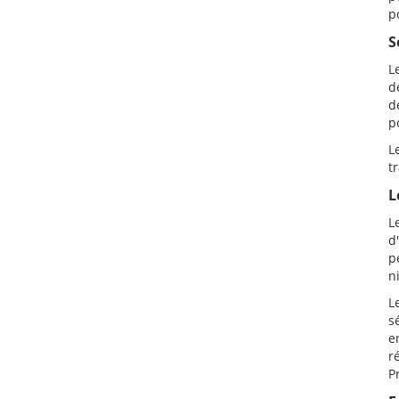
p
S
L
d
d
p
L
t
L
L
d
p
n
L
s
e
r
P