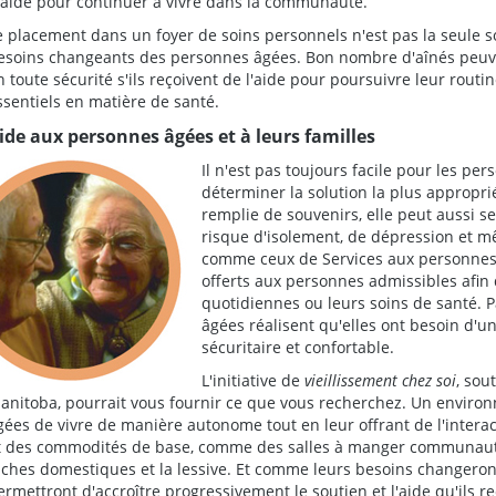
'aide pour continuer à vivre dans la communauté.
e placement dans un foyer de soins personnels n'est pas la seule s
esoins changeants des personnes âgées. Bon nombre d'aînés pe
n toute sécurité s'ils reçoivent de l'aide pour poursuivre leur rou
ssentiels en matière de santé.
ide aux personnes âgées et à leurs familles
Il n'est pas toujours facile pour les pe
déterminer la solution la plus appropri
remplie de souvenirs, elle peut aussi se
risque d'isolement, de dépression et mê
comme ceux de Services aux personnes â
offerts aux personnes admissibles afin d
quotidiennes ou leurs soins de santé. 
âgées réalisent qu'elles ont besoin d'u
sécuritaire et confortable.
L'initiative de
vieillissement chez soi
, sou
anitoba, pourrait vous fournir ce que vous recherchez. Un envir
gées de vivre de manière autonome tout en leur offrant de l'interact
t des commodités de base, comme des salles à manger communautai
âches domestiques et la lessive. Et comme leurs besoins changeront
ermettront d'accroître progressivement le soutien et l'aide qu'ils 