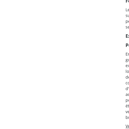
F
L
s
p
s
E
P
E
g
e
l
d
c
d
a
p
é
v
b
V