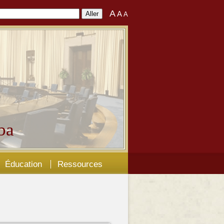
A
A
A
ba
Éducation
Ressources