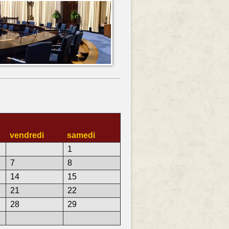
vendredi
samedi
1
7
8
14
15
21
22
28
29