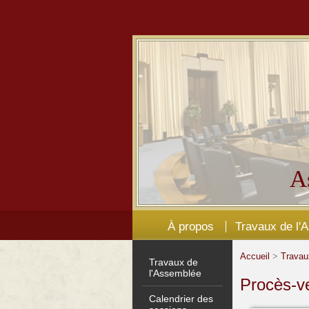
A
À propos
Travaux de l'
Accueil
>
Travau
Travaux de
l'Assemblée
Procès-v
Calendrier des