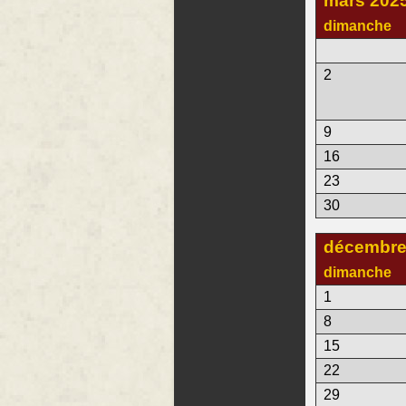
mars 202
dimanche
2
9
16
23
30
décembre
dimanche
1
8
15
22
29