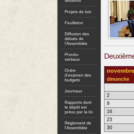
sessions
Projets de lois
Feuilleton
Diffusion des
débats de
l’Assemblée
Deuxième 
Procès-
verbaux
novembre
Ordre
d'examen des
dimanche
budgets
Journaux
2
Rapports dont
9
le dépôt est
16
prévu par la loi
23
Règlement de
30
l'Assemblée