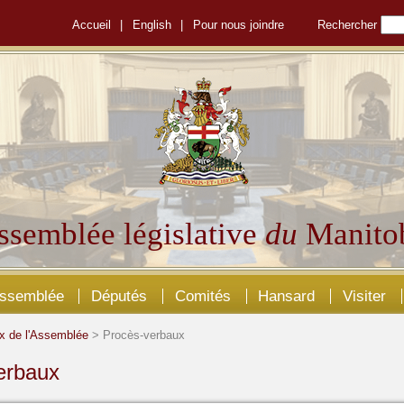
Accueil
|
English
|
Pour nous joindre
Rechercher
ssemblée législative
du
Manito
Assemblée
Députés
Comités
Hansard
Visiter
x de l'Assemblée
> Procès-verbaux
erbaux