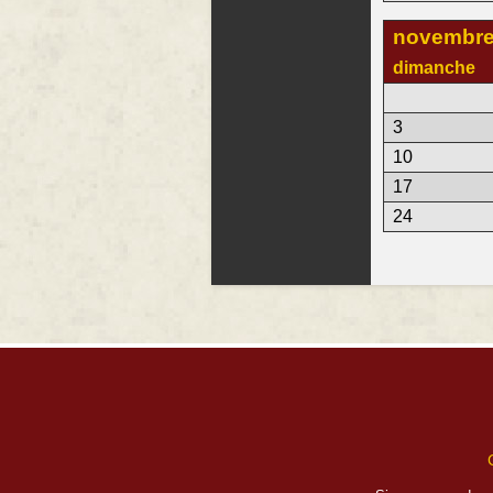
novembre
dimanche
3
10
17
24