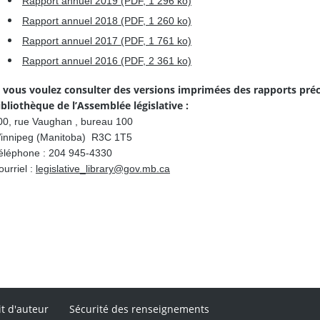
Rapport annuel 2019 (PDF, 1 296 ko)
Rapport annuel 2018 (PDF, 1 260 ko)
Rapport annuel 2017 (PDF, 1 761 ko)
Rapport annuel 2016 (PDF, 2 361 ko)
i vous voulez consulter des versions imprimées des rapports précé
ibliothèque de l’Assemblée législative :
00, rue Vaughan , bureau 100
innipeg (Manitoba) R3C 1T5
éléphone : 204 945-4330
urriel :
legislative_library@gov.mb.ca
it d'auteur
Sécurité des renseignements