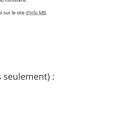
du ministère.
 sur le site
d’Info MB
.
 seulement) :