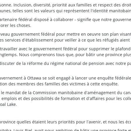
onne. Inclusion, diversité, priorité aux familles et respect des dr
unes, telles sont les valeurs qui représentent lʼidentité manitobai
artenaire fédéral disposé à collaborer - signifie que notre gouvern
orer les choses.
uveau gouvernement fédéral pour mettre en oeuvre son plan visant 
 services dʼétablissement pour veiller à ce que les réfugiés aient d
 travailler avec le gouvernement fédéral pour supprimer le plafon
gtemps. Nous comprenons tous que, pour bâtir une province plus sol
scuter de la réforme du régime national de pension avec notre par
ernement à Ottawa se soit engagé à lancer une enquête fédérale
ation des membres des familles des victimes à cette enquête.
r le mandat de la Commission manitobaine dʼaménagement du canal 
 emplois et des possibilités de formation et dʼaffaires pour les colle
oal Lake.
vince quelles étaient leurs priorités pour lʼavenir, et nous les éc
toba, Louis Riel, avait pour ambition de bâtir une province forte et 