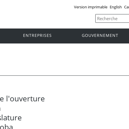
Version imprimable
English
Ca
ENTREPRISES
GOUVERNEMENT
e l'ouverture
n
slature
toba