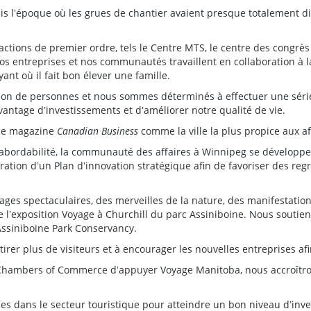
 lʼépoque où les grues de chantier avaient presque totalement di
actions de premier ordre, tels le Centre MTS, le centre des congrè
s entreprises et nos communautés travaillent en collaboration à la
nt où il fait bon élever une famille.
lion de personnes et nous sommes déterminés à effectuer une série
avantage dʼinvestissements et dʼaméliorer notre qualité de vie.
 le magazine
Canadian Business
comme la ville la plus propice aux af
e abordabilité, la communauté des affaires à Winnipeg se dévelo
boration dʼun Plan dʼinnovation stratégique afin de favoriser des 
ages spectaculaires, des merveilles de la nature, des manifestation
e lʼexposition Voyage à Churchill du parc Assiniboine. Nous souti
ssiniboine Park Conservancy.
rer plus de visiteurs et à encourager les nouvelles entreprises af
Chambers of Commerce dʼappuyer Voyage Manitoba, nous accroîtron
 dans le secteur touristique pour atteindre un bon niveau dʼin