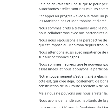
Cela ne devrait être une surprise pour pers
Autochtones : telles sont nos valeurs comm
Cet appel au progrès - avec à la table un p
les Manitobaines et Manitobains et dʼaméli
Nous sommes prêts à travailler avec le no
nous collaborerons avec nos partenaires des
Nous nous réjouissons à la perspective de
qui est imposé au Manitoba depuis trop lon
Nous attendons aussi avec impatience de di
sûr aux personnes âgées.
Nous sommes heureux que le nouveau gouv
assassinées, et nous appuyons la particip
Notre gouvernement sʼest engagé à élargi
côté est, qui crée déjà, localement, de bons
construction de la « route Freedom » de Sh
Mais nous ne pouvons pas nous arrêter là.
Nous avons demandé aux habitants de la pro
Il y a presque 150 ans, le fondateur du Mani