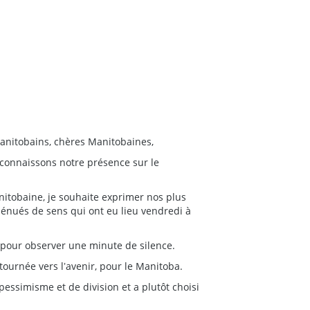
anitobains, chères Manitobaines,
econnaissons notre présence sur le
itobaine, je souhaite exprimer nos plus
dénués de sens qui ont eu lieu vendredi à
r pour observer une minute de silence.
ournée vers lʼavenir, pour le Manitoba.
pessimisme et de division et a plutôt choisi