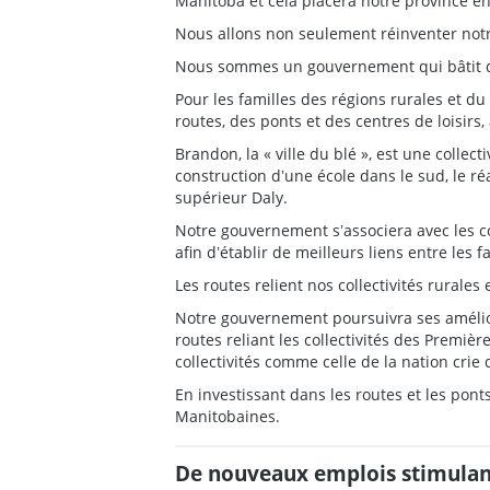
Manitoba et cela placera notre province en
Nous allons non seulement réinventer notre
Nous sommes un gouvernement qui bâtit de
Pour les familles des régions rurales et d
routes, des ponts et des centres de loisirs,
Brandon, la « ville du blé », est une collec
construction dʼune école dans le sud, le
supérieur Daly.
Notre gouvernement sʼassociera avec les co
afin dʼétablir de meilleurs liens entre les 
Les routes relient nos collectivités rurales
Notre gouvernement poursuivra ses amélior
routes reliant les collectivités des Premiè
collectivités comme celle de la nation crie
En investissant dans les routes et les pon
Manitobaines.
De nouveaux emplois stimulan