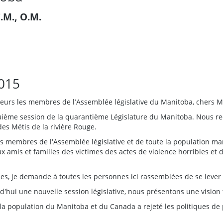
.M., O.M.
2015
eurs les membres de lʼAssemblée législative du Manitoba, chers M
quième session de la quarantième Législature du Manitoba. Nous r
 des Métis de la rivière Rouge.
 membres de lʼAssemblée législative et de toute la population man
x amis et familles des victimes des actes de violence horribles et 
ues, je demande à toutes les personnes ici rassemblées de se leve
ui une nouvelle session législative, nous présentons une vision t
la population du Manitoba et du Canada a rejeté les politiques de 