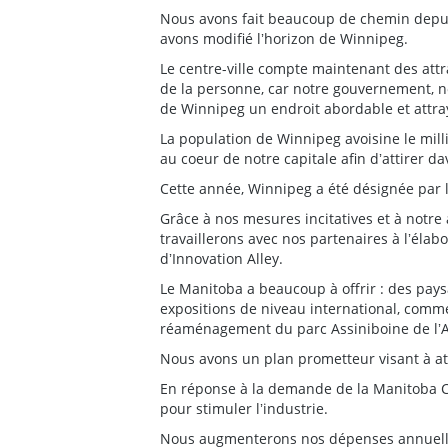
Nous avons fait beaucoup de chemin depuis
avons modifié lʼhorizon de Winnipeg.
Le centre-ville compte maintenant des attr
de la personne, car notre gouvernement, no
de Winnipeg un endroit abordable et attraya
La population de Winnipeg avoisine le mil
au coeur de notre capitale afin dʼattirer d
Cette année, Winnipeg a été désignée par
Grâce à nos mesures incitatives et à notr
travaillerons avec nos partenaires à lʼéla
dʼInnovation Alley.
Le Manitoba a beaucoup à offrir : des pays
expositions de niveau international, comm
réaménagement du parc Assiniboine de lʼA
Nous avons un plan prometteur visant à atti
En réponse à la demande de la Manitoba 
pour stimuler lʼindustrie.
Nous augmenterons nos dépenses annuelles