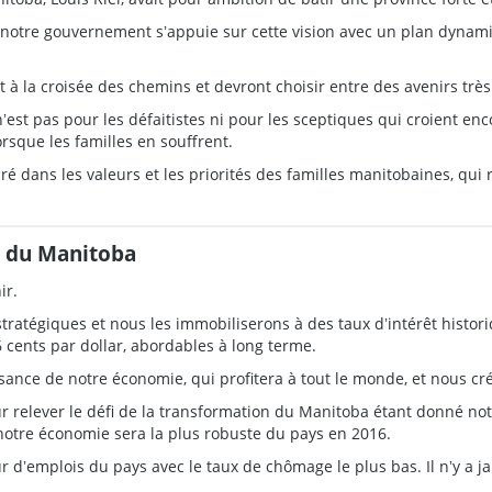
notre gouvernement sʼappuie sur cette vision avec un plan dynamiq
nt à la croisée des chemins et devront choisir entre des avenirs trè
est pas pour les défaitistes ni pour les sceptiques qui croient enc
orsque les familles en souffrent.
ncré dans les valeurs et les priorités des familles manitobaines, qu
n du Manitoba
ir.
ratégiques et nous les immobiliserons à des taux dʼintérêt histo
 cents par dollar, abordables à long terme.
ssance de notre économie, qui profitera à tout le monde, et nous c
 relever le défi de la transformation du Manitoba étant donné notr
otre économie sera la plus robuste du pays en 2016.
r dʼemplois du pays avec le taux de chômage le plus bas. Il nʼy a