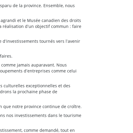
sparu de la province. Ensemble, nous
s agrandi et le Musée canadien des droits
 réalisation dʼun objectif commun : faire
 dʼinvestissements tournés vers lʼavenir
faires.
ppe comme jamais auparavant. Nous
regroupements dʼentreprises comme celui
s culturelles exceptionnelles et des
endrons la prochaine phase de
in que notre province continue de croître.
s nos investissements dans le tourisme
vestissement, comme demandé, tout en