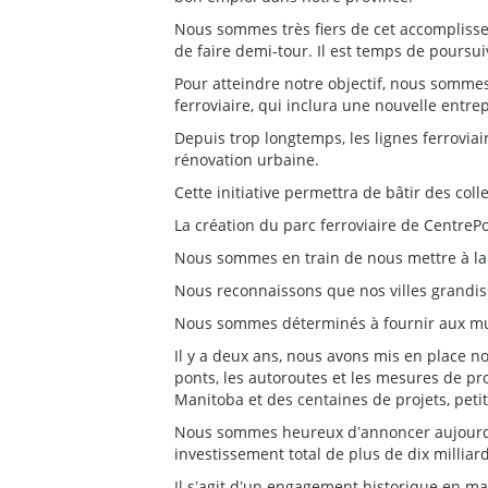
Nous sommes très fiers de cet accomplisse
de faire demi-tour. Il est temps de poursui
Pour atteindre notre objectif, nous somme
ferroviaire, qui inclura une nouvelle entre
Depuis trop longtemps, les lignes ferroviai
rénovation urbaine.
Cette initiative permettra de bâtir des coll
La création du parc ferroviaire de CentrePo
Nous sommes en train de nous mettre à la tâ
Nous reconnaissons que nos villes grandisse
Nous sommes déterminés à fournir aux muni
Il y a deux ans, nous avons mis en place no
ponts, les autoroutes et les mesures de pr
Manitoba et des centaines de projets, peti
Nous sommes heureux dʼannoncer aujourdʼhu
investissement total de plus de dix milliard
Il sʼagit dʼun engagement historique en ma