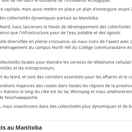
 tête de file dans le domaine de lʼinnovation écologique.
 capitale, mais aussi mettre en place un plan dʼenvergure visant à
s collectivités dynamiques partout au Manitoba.
u Nord, nous lancerons le Fonds de développement des collectivités 
 ainsi que lʼinfrastructure pour de lʼeau potable et des égouts.
tivité diversifiée en pleine croissance, où nous irons de lʼavant avec
 réaménagement du campus North Hill du Collège communautaire As
llectivités locales pour étendre les services de téléphonie cellula
familles et les entrepreneurs.
 et du Nord, et sont des corridors essentiels pour les affaires et le
ations majeures des routes dans toutes les régions de la province
res Nations le long du côté est du lac Winnipeg et nous amélioreron
 de Nisichawayasihk.
ts, nous investissons dans des collectivités plus dynamiques et de 
ts au Manitoba