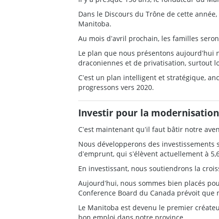
Dans le Discours du Trône de cette année, 
Manitoba.
Au mois dʼavril prochain, les familles sero
Le plan que nous présentons aujourdʼhui nʼ
draconiennes et de privatisation, surtout l
Cʼest un plan intelligent et stratégique, a
progressons vers 2020.
Investir pour la modernisatio
Cʼest maintenant quʼil faut bâtir notre aven
Nous développerons des investissements st
dʼemprunt, qui sʼélèvent actuellement à 5,6
En investissant, nous soutiendrons la croi
Aujourdʼhui, nous sommes bien placés pour
Conference Board du Canada prévoit que n
Le Manitoba est devenu le premier créateu
bon emploi dans notre province.