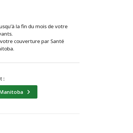
squ’à la fin du mois de votre
vants.
, votre couverture par Santé
nitoba.
t :
u Manitoba