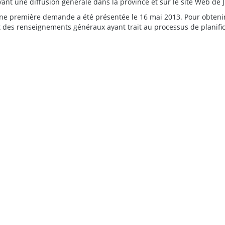
yant une diffusion générale dans la province et sur le site Web de 
ne première demande a été présentée le 16 mai 2013. Pour obteni
t des renseignements généraux ayant trait au processus de planifi