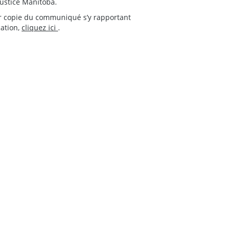
Justice Manitoba.
r copie du communiqué s’y rapportant
cation,
cliquez ici
.