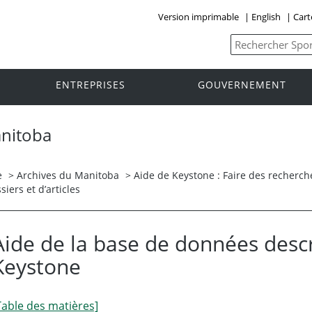
Version imprimable
|
English
|
Cart
ENTREPRISES
GOUVERNEMENT
anitoba
e
>
Archives du Manitoba
>
Aide de Keystone : Faire des recherc
iers et d’articles
Aide de la base de données descr
Keystone
Table des matières]