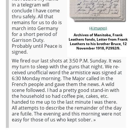
in a telegram will
conclude I have come
thru safely. All that
remains for us to do is
march into Germany
(4 images)
for a short period of
Archives of Manitoba, Frank
Garrison Duty.
Leathers fonds, Letter from Frank
Leathers to his brother Bruce, 12
Probably until Peace is
November 1918
, P2992/9.
signed.
We fired our last shots at 3:50 P.M. Sunday. It was
my turn to sleep with the guns that night. We re-
ceived unofficial word the armistice was signed at
6:30 Monday morning. The Major called in the
French people and gave them the news. A wild
scene followed. I had a pretty good stand-in with
the household so had coffee pie, cakes, etc.
handed to me up to the last minute I was there.
All attempts to describe the remainder of the day
are futile. The evening and this morning were not
easy for those of us who kept sober.
»