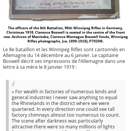
The officers of the 8th Battalion, 90th Winnipeg Rifles in Germany,
Christmas 1918. Clarence Boswell is seated in the centre of the front
row. Archives of Manitoba, Clarence Montague Boswell fonds, Winnipeg
Rifles photographs, [ca.
1899-1918], P7929/6.
Le 8e bataillon et les Winnipeg Rifles sont cantonnés en
Allemagne du 14 décembre au 6 janvier. Le capitaine
Boswell décrit ses impressions de l’Allemagne dans une
lettre à sa mère le 8 janvier 1919 :
«
For wealth in factories of numerous kinds and
general industries I never saw anything to equal
the Rhinelands in the district where we were
quartered. In every direction one could see tall
factory chimneys almost too numerous to count.
The scene after darkness was particularly
attractive there were so many millions of lights