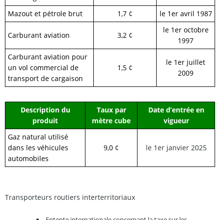
Mazout et pétrole brut
1,7 ¢
le 1er avril 1987
le 1er octobre
Carburant aviation
3,2 ¢
1997
Carburant aviation pour
le 1er juillet
un vol commercial de
1,5 ¢
2009
transport de cargaison
Description du
Taux par
Date d’entrée en
produit
mètre cube
vigueur
Gaz natural utilisé
dans les véhicules
9,0 ¢
le 1er
janvier
20
25
automobiles
Transporteurs routiers interterritoriaux
Entente internationale concernant la taxe sur les