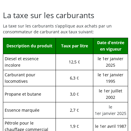
La taxe sur les carburants
La taxe sur les carburants s’applique aux achats par un
consommateur de carburant aux taux suivant:
Date d’entrée
Description du produit
Taux par litre
en vigueur
Diesel et essence
le 1er janvier
12,5 ¢
incolore
2025
Carburant pour
le 1er janvier
6,3 ¢
locomotives
1995
le 1er juillet
Propane et butane
3,0 ¢
2002
le
Essence marquée
2,7 ¢
1er
janvier
20
25
Pétrole pour le
1,9 ¢
le 1er avril 1987
chauffage commercial