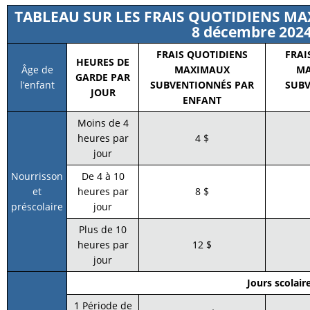
TABLEAU SUR LES FRAIS QUOTIDIENS MA
8 décembre 202
FRAIS QUOTIDIENS
FRAI
HEURES DE
Âge de
MAXIMAUX
MA
GARDE PAR
l’enfant
SUBVENTIONNÉS PAR
SUBV
JOUR
ENFANT
Moins de 4
heures par
4 $
jour
Nourrisson
De 4 à 10
et
heures par
8 $
préscolaire
jour
Plus de 10
heures par
12 $
jour
Jours scolair
1 Période de