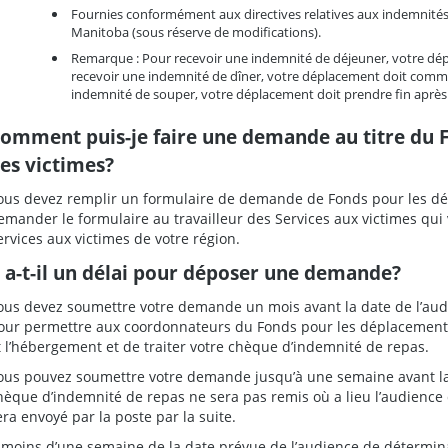
Fournies conformément aux directives relatives aux indemnit
Manitoba (sous réserve de modifications).
Remarque : Pour recevoir une indemnité de déjeuner, votre dé
recevoir une indemnité de dîner, votre déplacement doit comm
indemnité de souper, votre déplacement doit prendre fin après 
omment puis-je faire une demande au titre du 
es victimes?
ous devez remplir un formulaire de demande de Fonds pour les dé
emander le formulaire au travailleur des Services aux victimes qui 
ervices aux victimes de votre région.
 a-t-il un délai pour déposer une demande?
ous devez soumettre votre demande un mois avant la date de l’aud
our permettre aux coordonnateurs du Fonds pour les déplacements 
t l’hébergement et de traiter votre chèque d’indemnité de repas.
ous pouvez soumettre votre demande jusqu’à une semaine avant la
hèque d’indemnité de repas ne sera pas remis où a lieu l’audience 
era envoyé par la poste par la suite.
 moins d’une semaine de la date prévue de l’audience de détermin