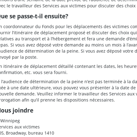
vec le travailleur des Services aux victimes pour discuter des choix 
ue se passe-t-il ensuite?
n coordonnateur du Fonds pour les déplacements des victimes c
ournir l’itinéraire de déplacement proposé et discuter des choix qui s
elatives au transport et à l’hébergement et fera une demande d’ém
epas. Si vous avez déposé votre demande au moins un mois à l’avan
’audience de détermination de la peine. Si vous avez déposé votre
nvoyé par la poste.
n itinéraire de déplacement détaillé contenant les dates, les heure
onfirmation, etc. vous sera fourni.
i l’audience de détermination de la peine n’est pas terminée à la d
ixée à une date ultérieure, vous pouvez vous présenter à la date d
ouvelle demande. Veuillez informer le travailleur des Services aux v
rorogation afin qu’il prenne les dispositions nécessaires.
ous joindre
 Winnipeg
ervices aux victimes
05, Broadway, bureau 1410