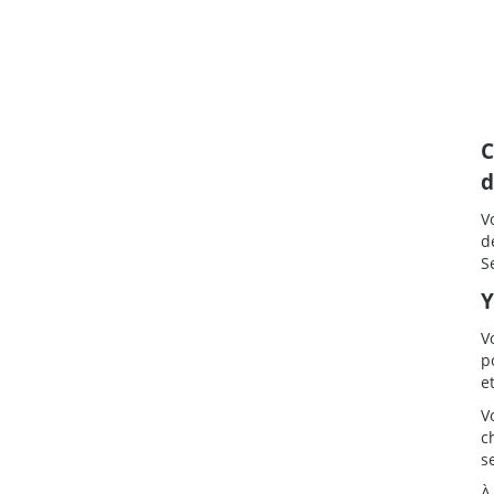
C
d
V
d
S
Y
V
p
e
V
c
s
À