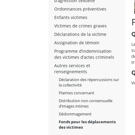
d’agression sexuelle
Ordonnances préventives
Enfants victimes
Victimes de crimes graves
Q
Déclarations de la victime
Assignation de témoin
L
s
Programme d’indemnisation
d
des victimes d’actes criminels
t
Autres services et
Q
renseignements
Déclaration des répercussions sur
V
la collectivité
Plaintes concernant
Distribution non consensuelle
d’images intimes
Dédommagement
Fonds pour les déplacements
des victimes