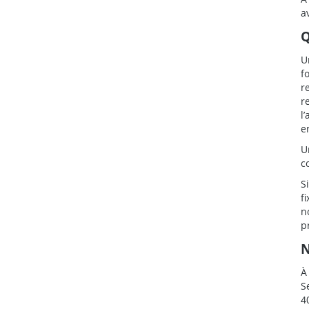
a
Q
U
f
r
r
l
e
U
c
S
f
n
p
N
À
S
4