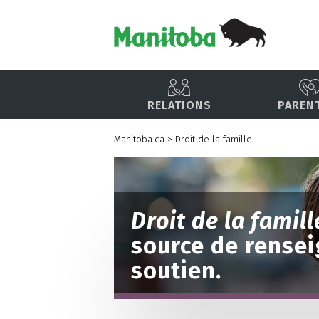
RELATIONS
PAREN
Manitoba.ca
>
Droit de la famille
Droit de la famil
source de rense
soutien.